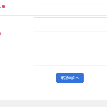
認
※
※